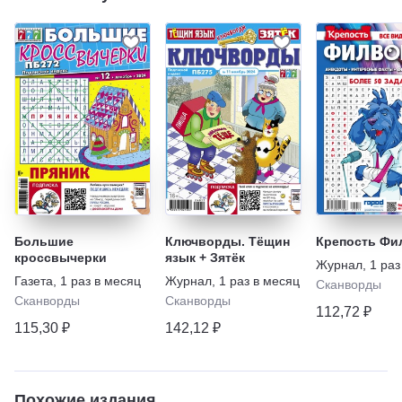
Большие
Ключворды. Тёщин
Крепость Ф
кроссвычерки
язык + Зятёк
Журнал
,
1 раз
Газета
,
1 раз в месяц
Журнал
,
1 раз в месяц
Сканворды
Сканворды
Сканворды
112,72 ₽
115,30 ₽
142,12 ₽
Похожие издания