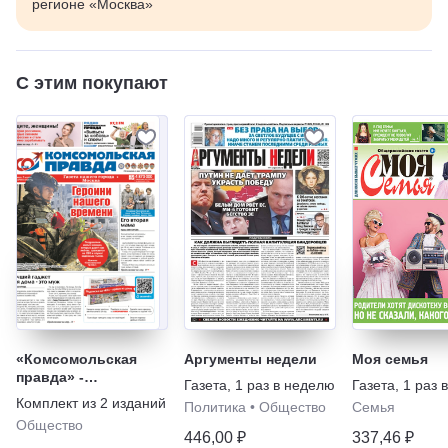
регионе «Москва»
С этим покупают
«Комсомольская
Аргументы недели
Моя семья
правда» -
Газета
,
1 раз в неделю
Газета
,
1 раз 
ежедневная газета +
Комплект из
2
изданий
Политика
•
Общество
Семья
еженедельник
Общество
(комплект)
446,00 ₽
337,46 ₽