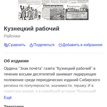
Кузнецкий рабочий
Районки
Сравнить
Поделиться
Добавить в избранное
Об издании
Ордена "Знак почёта" газета "Кузнецкий рабочий" в
течение восьми десятилетий занимает лидирующее
положение среди периодических изданий Сибирского
региона по популярности, значимости, тиражу. И в
советское время, и в новейшей истории "Кузнецкий
рабочий" был и остается одним из ведущих средств
Ещё
массовой информации.
Тематики