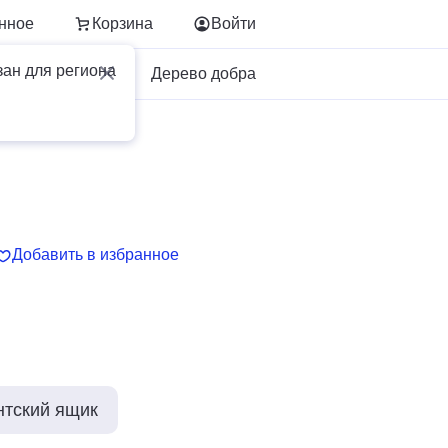
нное
Корзина
Войти
зан для региона
Для бизнеса
Дерево добра
Добавить в избранное
нтский ящик