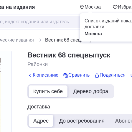
а на издания
Москва
Избра
Список изданий пока
доставки
Москва
ческие издания
Вестник 68 спецвыпуск
Вестник 68 спецвыпуск
Районки
К описанию
Сравнить
Поделиться
Купить себе
Дерево добра
Доставка
Адрес
До востребования
Абоне