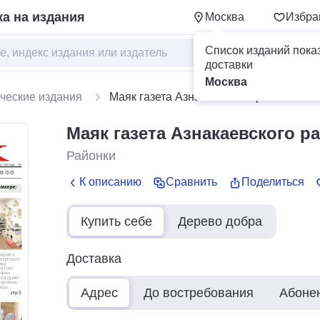
а на издания
Москва
Избра
Список изданий пока
доставки
Москва
ческие издания
Маяк газета Азнакаевского района
Маяк газета Азнакаевского р
Районки
К описанию
Сравнить
Поделиться
Купить себе
Дерево добра
Доставка
Адрес
До востребования
Абоне