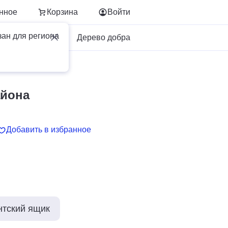
нное
Корзина
Войти
зан для региона
Для бизнеса
Дерево добра
айона
Добавить в избранное
нтский ящик