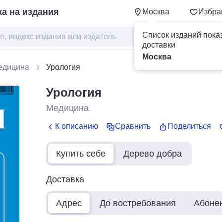
а на издания
Москва
Избра
Список изданий пока
доставки
Москва
едицина
Урология
Урология
Медицина
К описанию
Сравнить
Поделиться
Купить себе
Дерево добра
Доставка
Адрес
До востребования
Абоне