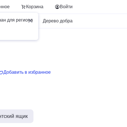
нное
Корзина
Войти
зан для региона
Для бизнеса
Дерево добра
Добавить в избранное
нтский ящик