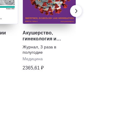
гии
Акушерство,
Фармакоэкономика.
гинекология и
Современная
репродукция
фармакоэкономика и
Журнал
,
3 раза в
Журнал
,
2 раза в
фармакоэпидемиоло
полугодие
полугодие
Медицина
Медицина
2365,61 ₽
2365,61 ₽