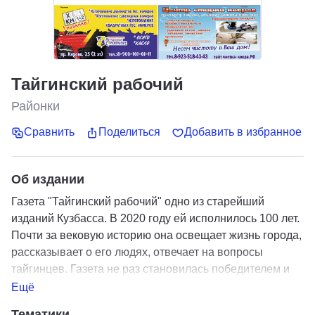
Тайгинский рабочий
Районки
Сравнить
Поделиться
Добавить в избранное
Об издании
Газета "Тайгинский рабочий" одно из старейший
изданий Кузбасса. В 2020 году ей исполнилось 100 лет.
Почти за вековую историю она освещает жизнь города,
рассказывает о его людях, отвечает на вопросы
тайгинцев. Газета не раз становилась победителем и
призером различных конкурсов.
Ещё
Тематики