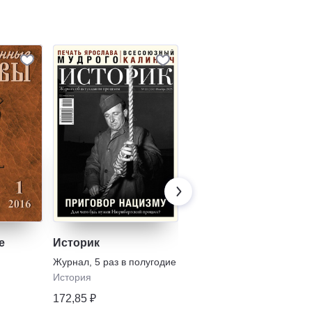
е
Историк
Запретная история
Журнал
,
5 раз в полугодие
Газета
,
13 раз в полугодие
История
История
172,85 ₽
193,17 ₽