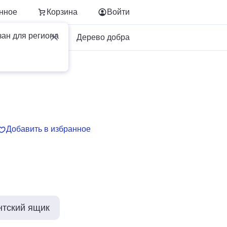
нное
Корзина
Войти
зан для региона
Для бизнеса
Дерево добра
Добавить в избранное
нтский ящик