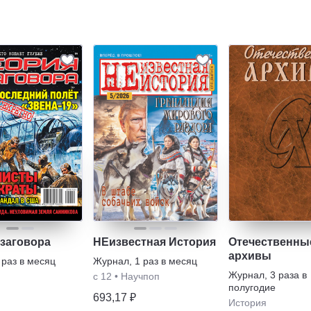
 заговора
НЕизвестная История
Отечественны
архивы
 раз в месяц
Журнал
,
1 раз в месяц
Журнал
,
3 раза в
с 12
•
Научпоп
полугодие
693,17 ₽
История