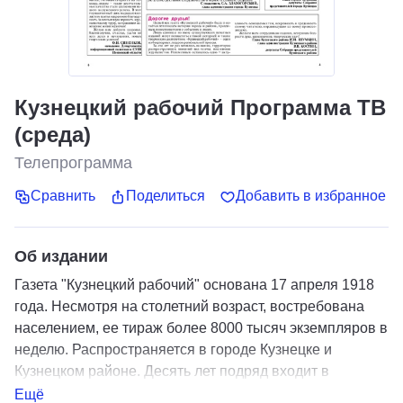
Кузнецкий рабочий Программа ТВ
(среда)
Телепрограмма
Сравнить
Поделиться
Добавить в избранное
Об издании
Газета "Кузнецкий рабочий" основана 17 апреля 1918
года. Несмотря на столетний возраст, востребована
населением, ее тираж более 8000 тысяч экземпляров в
неделю. Распространяется в городе Кузнецке и
Кузнецком районе. Десять лет подряд входит в
"Золотой фонд прессы России". Газета выходит два
Ещё