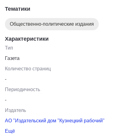
раза в неделю. Основная тематика газеты
Тематики
общественно- политическая, преобладают материалы
о жизни города Кузнецка и Кузнецкого района, лучших
Общественно-политические издания
людях, проблемах, которые волнуют население.
Характеристики
Тип
Газета
Количество страниц
-
Периодичность
-
Издатель
АО "Издательский дом "Кузнецкий рабочий"
Ещё