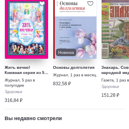
Новинка
Жить вечно!
Основы долголетия
Знахарь. Со
Книжная серия из 5
народной ме
Журнал
,
1 раз в месяц
изданий
Журнал
,
5 раз в
Газета
,
1 раз 
832,58 ₽
полугодие
Здоровье
Здоровье
151,28 ₽
316,84 ₽
Вы недавно смотрели