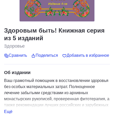
Здоровым быть! Книжная серия
из 5 изданий
Здоровье
Сравнить
Поделиться
Добавить в избранное
Об издании
Ваш грамотный помощник в восстановлении здоровья
без особых материальных затрат. Полноценное
лечение забытыми средствами из архивных
монастырских рукописей, проверенная фитотерапия, а
также рекомендации лучших российских и зарубежных
врачей. Внимание! Книги заявлялись в подписку ранее.
Ещё