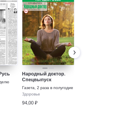
Русь
Народный доктор.
Сваты на пенсии
Спецвыпуск
еделю
Газета
,
1 раз в месяц
Газета
,
2 раза в полугодие
Пенсионер
Здоровье
99,67 ₽
94,00 ₽