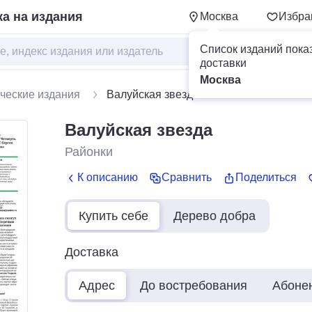
а на издания
Москва
Избра
Список изданий пока
доставки
Москва
ческие издания
Валуйская звезда
Валуйская звезда
Районки
К описанию
Сравнить
Поделиться
Купить себе
Дерево добра
Доставка
Адрес
До востребования
Абоне