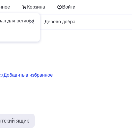
нное
Корзина
Войти
зан для региона
Для бизнеса
Дерево добра
Добавить в избранное
нтский ящик