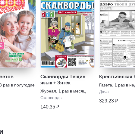
оветов
Сканворды Тёщин
Крестьянская 
язык + Зятёк
3 раз в полугодие
Газета
,
1 раз в н
Журнал
,
1 раз в месяц
Дача
Сканворды
₽
329,23 ₽
140,35 ₽
и