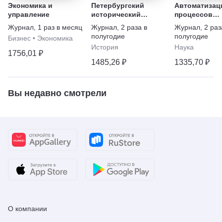
Экономика и
Петербургский
Автоматизац
управление
исторический
процессов
журнал
управления/A
Журнал
,
1 раз в месяц
Журнал
,
2 раза в
Журнал
,
2 раз
of Control Pr
полугодие
полугодие
Бизнес
•
Экономика
История
Наука
1756,01 ₽
1485,26 ₽
1335,70 ₽
Вы недавно смотрели
О компании