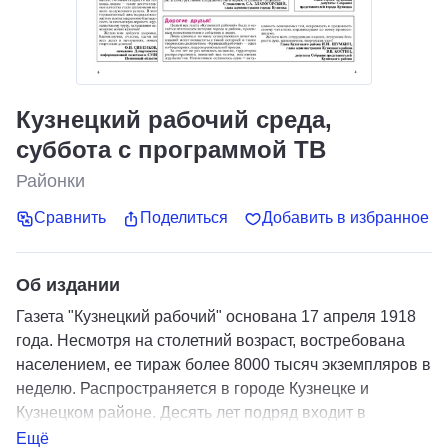
Кузнецкий рабочий среда,
суббота с программой ТВ
Районки
Сравнить
Поделиться
Добавить в избранное
Об издании
Газета "Кузнецкий рабочий" основана 17 апреля 1918
года. Несмотря на столетний возраст, востребована
населением, ее тираж более 8000 тысяч экземпляров в
неделю. Распространяется в городе Кузнецке и
Кузнецком районе. Десять лет подряд входит в
"Золотой фонд прессы России". Газета выходит два
Ещё