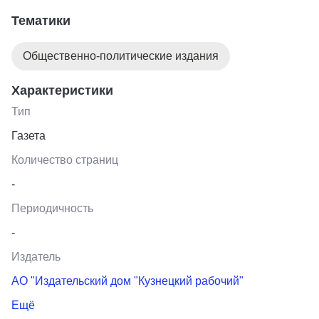
раза в неделю. Основная тематика газеты
Тематики
общественно- политическая, преобладают материалы
о жизни города Кузнецка и Кузнецкого района, лучших
Общественно-политические издания
людях, проблемах, которые волнуют население.
Характеристики
Тип
Газета
Количество страниц
-
Периодичность
-
Издатель
АО "Издательский дом "Кузнецкий рабочий"
Ещё