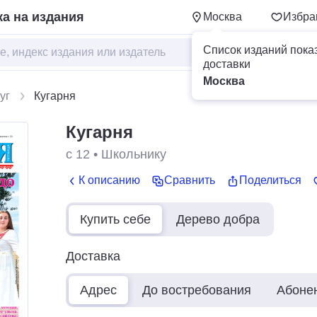
а на издания
Москва
Избра
Список изданий пока
доставки
Москва
уг
Кугарня
Кугарня
с 12
•
Школьнику
К описанию
Сравнить
Поделиться
Купить себе
Дерево добра
Доставка
Адрес
До востребования
Абоне