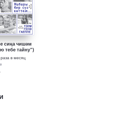
е сиңа чишәм
ю тебе тайну")
 раза в месяц
е
₽
и