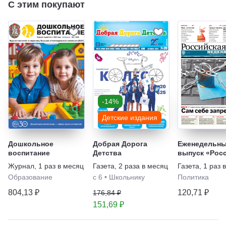
С этим покупают
-14%
Детские издания
Дошкольное
Добрая Дорога
Еженедельн
воспитание
Детства
выпуск «Рос
газеты» - Не
Журнал
,
1 раз в месяц
Газета
,
2 раза в месяц
Газета
,
1 раз 
Образование
с 6
•
Школьнику
Политика
804,13 ₽
120,71 ₽
176,84 ₽
151,69 ₽