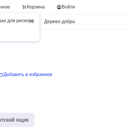
нное
Корзина
Войти
зан для региона
Для бизнеса
Дерево добра
Добавить в избранное
нтский ящик