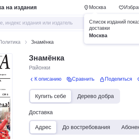
а на издания
Москва
Избра
Список изданий пока
доставки
Москва
Политика
Знамёнка
Знамёнка
Районки
К описанию
Сравнить
Поделиться
Купить себе
Дерево добра
Доставка
Адрес
До востребования
Абоне