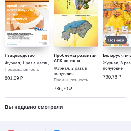
Новинка
Птицеводство
Проблемы развития
Беларускi пч
АПК региона
Журнал
,
1 раз в месяц
Журнал
,
3 раз
Журнал
,
2 раза в
полугодие
Промышленность
полугодие
730,78 ₽
801,09 ₽
Промышленность
786,70 ₽
Вы недавно смотрели