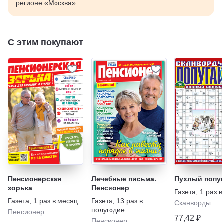
регионе «Москва»
С этим покупают
Пенсионерская
Лечебные письма.
Пухлый попу
зорька
Пенсионер
Газета
,
1 раз 
Газета
,
1 раз в месяц
Газета
,
13 раз в
Сканворды
полугодие
Пенсионер
77,42 ₽
Пенсионер