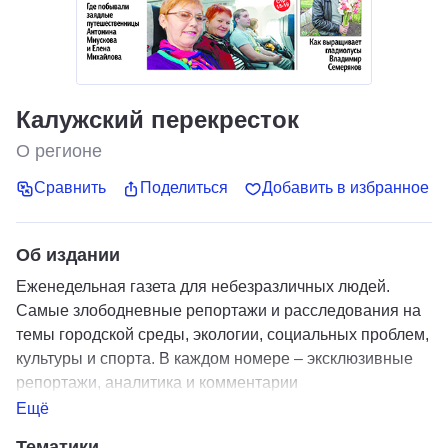
Калужский перекресток
О регионе
Сравнить
Поделиться
Добавить в избранное
Об издании
Еженедельная газета для небезразличных людей.
Самые злободневные репортажи и расследования на
темы городской среды, экологии, социальных проблем,
культуры и спорта. В каждом номере – эксклюзивные
репортажи, аналитика и комментарии
высокопрофессиональных журналистов.
Ещё
Тематики