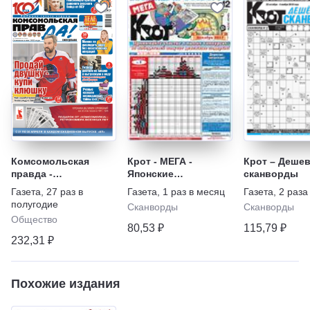
Комсомольская
Крот - МЕГА -
Крот – Деше
правда -
Японские
сканворды
Еженедельник с
кроссворды
Газета
,
27 раз в
Газета
,
1 раз в месяц
Газета
,
2 раза
"Телепрограммой"
полугодие
Сканворды
Сканворды
Общество
80,53 ₽
115,79 ₽
232,31 ₽
Похожие издания