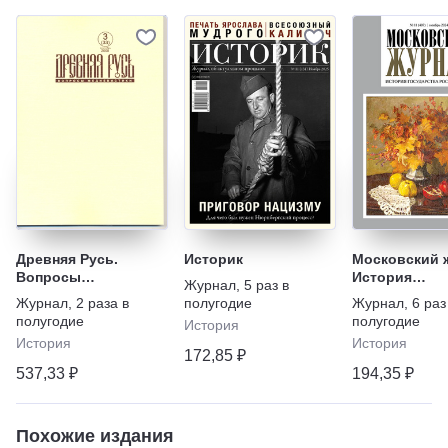
Древняя Русь.
Историк
Московский 
Вопросы
История
Журнал
,
5 раз в
медиевистики
государства
Журнал
,
2 раза в
полугодие
Журнал
,
6 раз
Российского.
полугодие
полугодие
История
Ежемесячное
История
История
иллюстриро
172,85 ₽
издание
537,33 ₽
194,35 ₽
Похожие издания