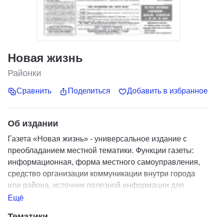
Новая жизнь
Районки
Сравнить
Поделиться
Добавить в избранное
Об издании
Газета «Новая жизнь» - универсальное издание с
преобладанием местной тематики. Функции газеты:
информационная, форма местного самоуправления,
средство организации коммуникации внутри города
или района, источник полезной информации для
читателей, которая может заинтересовать гостей
Ещё
Кирилловского района.
Тематики