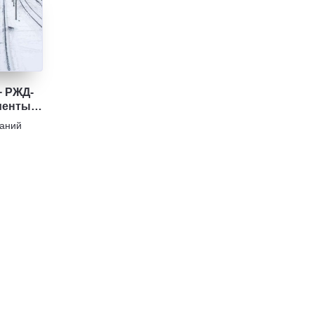
+ РЖД-
менты.
аний