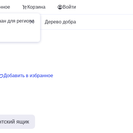
нное
Корзина
Войти
зан для региона
Для бизнеса
Дерево добра
Добавить в избранное
нтский ящик