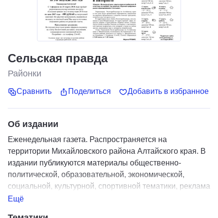
Сельская правда
Районки
Сравнить
Поделиться
Добавить в избранное
Об издании
Еженедельная газета. Распространяется на
территории Михайловского района Алтайского края. В
издании публикуются материалы общественно-
политической, образовательной, экономической,
социальной, культурной, спортивной тематики, реклама
и объявления.
Ещё
Тематики