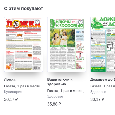
С этим покупают
Ложка
Ваши ключи к
Доживем до 
здоровью
Газета
,
1 раз в месяц
Газета
,
1 раз 
Газета
,
1 раз в месяц
Кулинария
Здоровье
Здоровье
30,17 ₽
30,17 ₽
35,88 ₽