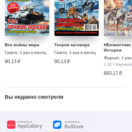
Все войны мира
Теория заговора
НЕизвестная
История
Газета
,
1 раз в месяц
Газета
,
1 раз в месяц
Журнал
,
1 раз
90,13 ₽
90,13 ₽
с 12
•
Научпоп
693,17 ₽
Вы недавно смотрели