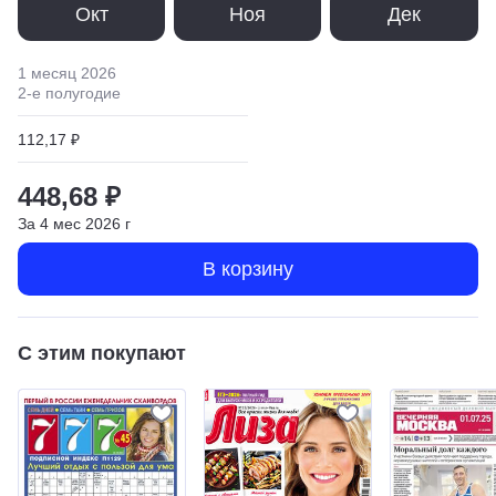
Окт
Ноя
Дек
1 месяц
2026
2
-е полугодие
112,17 ₽
448,68 ₽
За
4
мес
2026
г
В корзину
С этим покупают