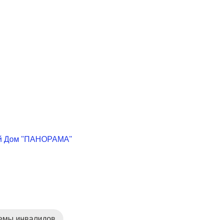
кий Дом "ПАНОРАМА"
лемы инвалидов