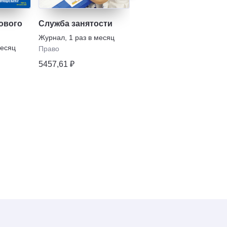
ового
Служба занятости
Социальная политик
и социальное
Журнал
,
1 раз в месяц
партнерство
месяц
Журнал
,
1 раз в месяц
Право
Право
5457,61 ₽
7904,06 ₽