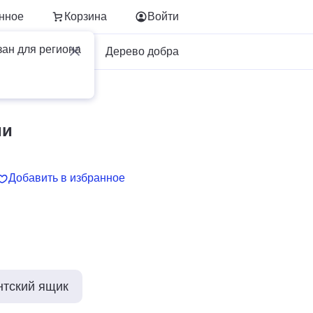
нное
Корзина
Войти
зан для региона
Для бизнеса
Дерево добра
ии
ии
Добавить в избранное
нтский ящик