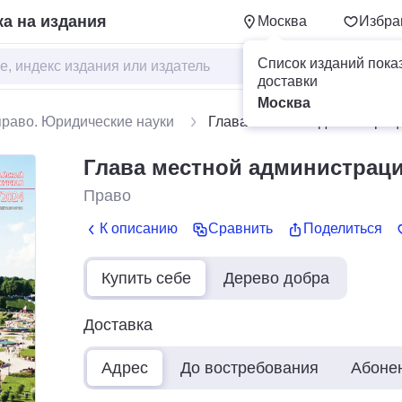
а на издания
Москва
Избра
Список изданий пока
доставки
Москва
право. Юридические науки
Глава местной администрац
Глава местной администрац
Право
К описанию
Сравнить
Поделиться
Купить себе
Дерево добра
Доставка
Адрес
До востребования
Абоне