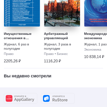
Имущественные
Арбитражный
Международ
отношения в
управляющий
экономика
Российской
Журнал
,
6 раз в
Журнал
,
3 раза в
Журнал
,
1 раз
Федерации
полугодие
полугодие
Экономика
Право
Право
•
Бизнес
10 838,14 ₽
2205,26 ₽
1116,20 ₽
Вы недавно смотрели