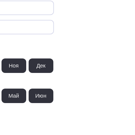
Ноя
Дек
Май
Июн