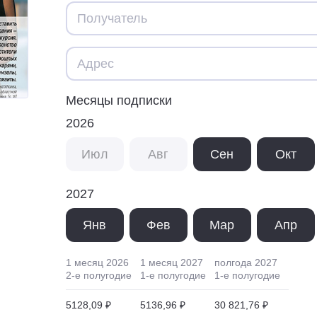
Месяцы подписки
2026
Июл
Авг
Сен
Окт
2027
Янв
Фев
Мар
Апр
1 месяц
2026
1 месяц
2027
полгода
2027
2
-е полугодие
1
-е полугодие
1
-е полугодие
5128,09 ₽
5136,96 ₽
30 821,76 ₽