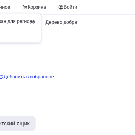
нное
Корзина
Войти
зан для региона
Для бизнеса
Дерево добра
Добавить в избранное
нтский ящик