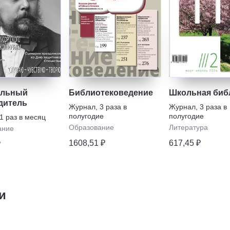
альный
Библиотековедение
Школьная биб
дитель
Журнал
,
3 раза в
Журнал
,
3 раза в
полугодие
полугодие
1 раз в месяц
Образование
Литература
ание
1608,51 ₽
617,45 ₽
₽
и