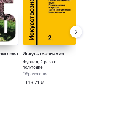
лиотека
Искусствознание
Библиотечное Дело
Журнал
,
2 раза в
Журнал
,
2 раза в месяц
полугодие
Образование
Образование
2126,06 ₽
1116,71 ₽