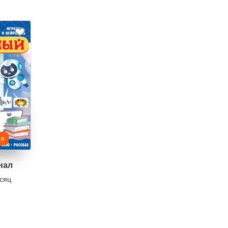
ия
нал
есяц