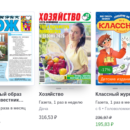
-17%
Детские издан
ый образ
Хозяйство
Классный жур
 вестник
Газета
,
1 раз в неделю
Газета
,
1 раз в м
 раза в месяц
Дача
с 6
•
Головоломки
е
316,53 ₽
236,97 ₽
₽
195,83 ₽