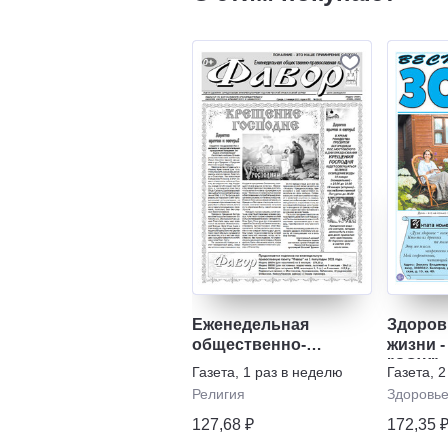
Еженедельная
Здоров
общественно-
жизни -
православная газета
"ЗОЖ"
Газета
,
1 раз в неделю
Газета
,
2
"Фавор"
Религия
Здоровь
127,68 ₽
172,35 