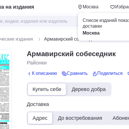
а на издания
Москва
Избра
Список изданий пока
доставки
Москва
ческие издания
Армавирский собеседник
Армавирский собеседник
Районки
К описанию
Сравнить
Поделиться
Купить себе
Дерево добра
Доставка
Адрес
До востребования
Абоне