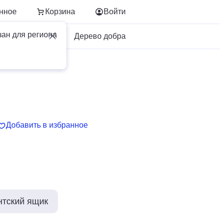
нное
Корзина
Войти
зан для региона
Для бизнеса
Дерево добра
Добавить в избранное
нтский ящик