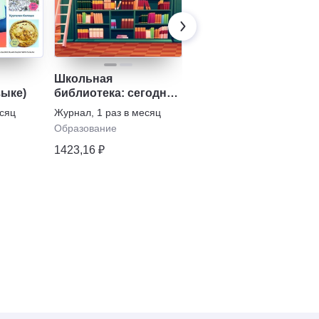
Школьная
Справочник педагога
зыке)
библиотека: сегодня
психолога. Детский
и завтра
сад
есяц
Журнал
,
1 раз в месяц
Журнал
,
1 раз в месяц
Образование
Образование
1423,16 ₽
1809,31 ₽