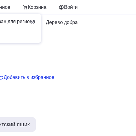
нное
Корзина
Войти
зан для региона
Для бизнеса
Дерево добра
Добавить в избранное
нтский ящик