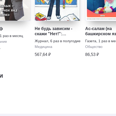
иф
Не будь зависим -
Ас-салам (на
скажи "Нет!":
башкирском я
1 раз в месяц
наркотикам,
Журнал
,
6 раз в полугодие
Газета
,
1 раз в м
ание
алкоголю, курению,
Медицина
Общество
₽
игромании
567,64 ₽
86,53 ₽
и