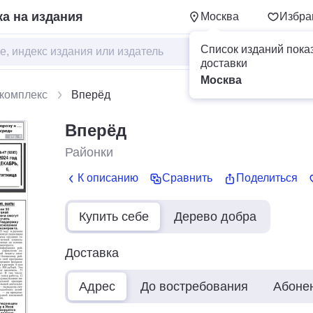
а на издания
Москва
Избра
Список изданий пока
доставки
Москва
комплекс
Вперёд
Вперёд
Районки
К описанию
Сравнить
Поделиться
Купить себе
Дерево добра
Доставка
Адрес
До востребования
Абоне