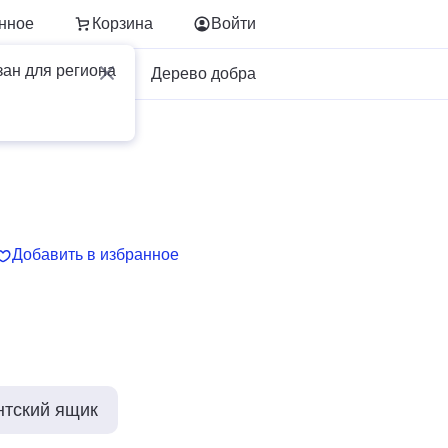
нное
Корзина
Войти
зан для региона
Для бизнеса
Дерево добра
Добавить в избранное
нтский ящик