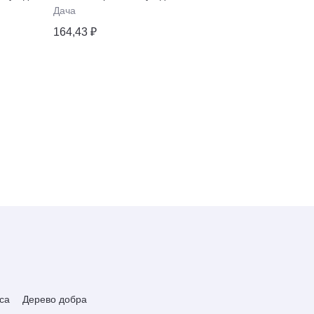
Дача
Дача
164,43 ₽
316,53 ₽
са
Дерево добра