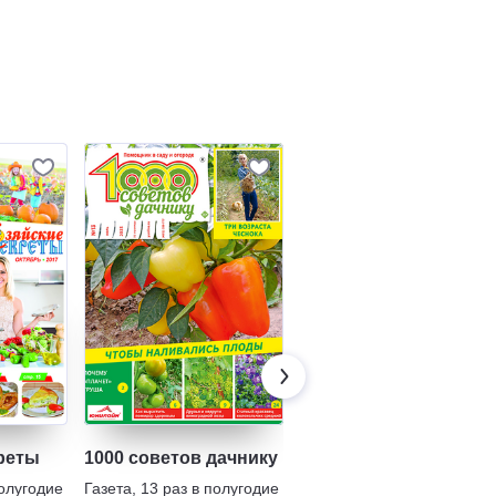
реты
1000 советов дачнику
Хозяйство
полугодие
Газета
,
13 раз в полугодие
Газета
,
1 раз в неделю