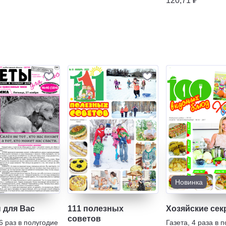
120,71 ₽
Новинка
 для Вас
111 полезных
Хозяйские сек
советов
6 раз в полугодие
Газета
,
4 раза в 