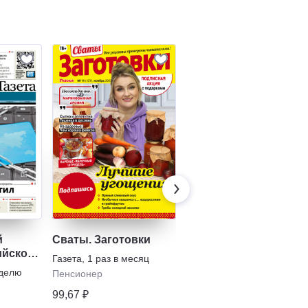
й
Сваты. Заготовки
Садовод и огородник
ийской
Газета
,
1 раз в месяц
Газета
,
2 раза в месяц
ля
еделю
Пенсионер
Дача
99,67 ₽
181,35 ₽