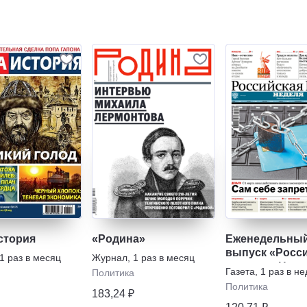
стория
«Родина»
Еженедельны
выпуск «Росс
1 раз в месяц
Журнал
,
1 раз в месяц
газеты» - Неде
Газета
,
1 раз в н
Политика
Политика
183,24 ₽