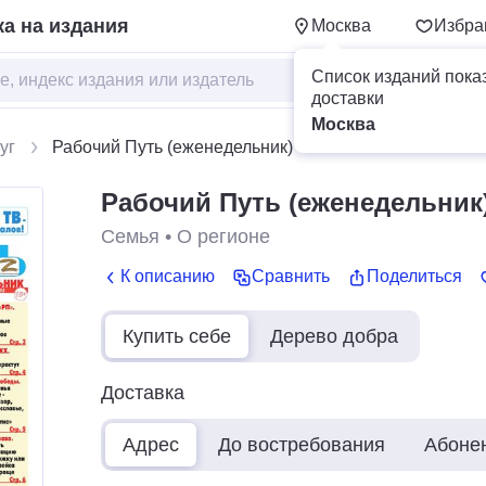
а на издания
Москва
Избра
Список изданий пока
доставки
Москва
уг
Рабочий Путь (еженедельник)
Рабочий Путь (еженедельник
Семья
•
О регионе
К описанию
Сравнить
Поделиться
Купить себе
Дерево добра
Доставка
Адрес
До востребования
Абоне