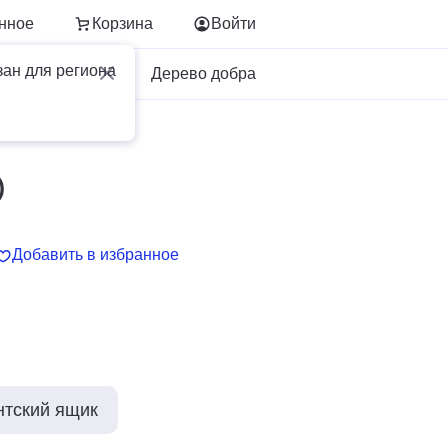
нное
Корзина
Войти
зан для региона
Для бизнеса
Дерево добра
)
Добавить в избранное
нтский ящик