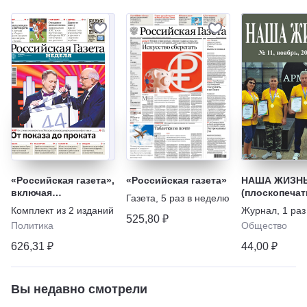
«Российская газета»,
«Российская газета»
НАША ЖИЗН
включая
(плоскопеча
Газета
,
5 раз в неделю
еженедельный
шрифт)
Комплект из
2
изданий
Журнал
,
1 раз
выпуск «Российской
525,80 ₽
Политика
Общество
газеты» – Неделя
626,31 ₽
44,00 ₽
Вы недавно смотрели