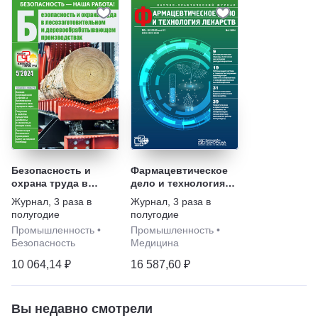
Безопасность и
Фармацевтическое
охрана труда в
дело и технология
лесозаготовительном
лекарств
Журнал
,
3 раза в
Журнал
,
3 раза в
и
полугодие
полугодие
деревообрабатывающем
Промышленность
•
Промышленность
•
производствах
Безопасность
Медицина
10 064,14 ₽
16 587,60 ₽
Вы недавно смотрели