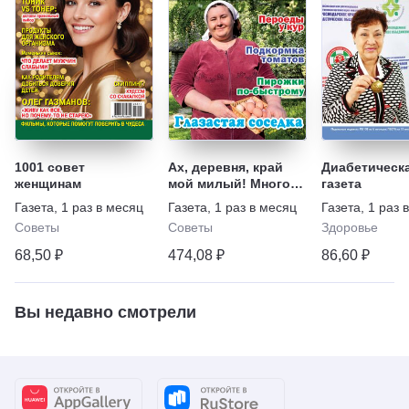
1001 совет
Ах, деревня, край
Диабетическ
женщинам
мой милый! Много
газета
хороших советов и
Газета
,
1 раз в месяц
Газета
,
1 раз в месяц
Газета
,
1 раз 
увлекательные
Советы
Советы
Здоровье
истории
68,50 ₽
474,08 ₽
86,60 ₽
Вы недавно смотрели