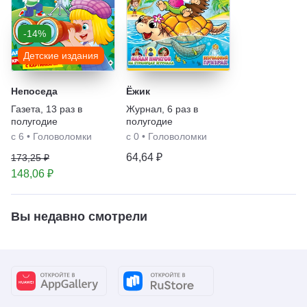
-14%
Детские издания
Непоседа
Ёжик
Газета
,
13 раз в
Журнал
,
6 раз в
полугодие
полугодие
с 6
•
Головоломки
с 0
•
Головоломки
64,64 ₽
173,25 ₽
148,06 ₽
Вы недавно смотрели