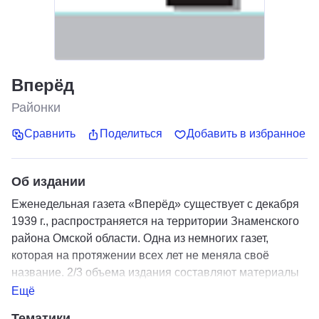
Вперёд
Районки
Сравнить
Поделиться
Добавить в избранное
Об издании
Еженедельная газета «Вперёд» существует с декабря
1939 г., распространяется на территории Знаменского
района Омской области. Одна из немногих газет,
которая на протяжении всех лет не меняла своё
название. 2/3 объема издания составляют материалы
общественно-политической, образовательной,
Ещё
экономической и культурной тематики,
Тематики