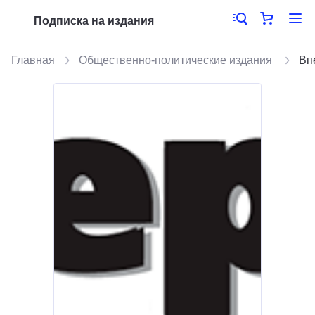
Подписка на издания
Главная
Общественно-политические издания
Вп