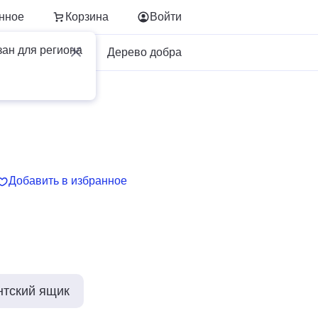
нное
Корзина
Войти
зан для региона
Для бизнеса
Дерево добра
Добавить в избранное
нтский ящик