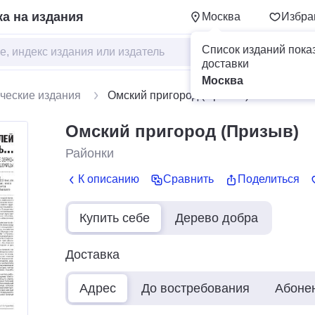
а на издания
Москва
Избра
Список изданий пока
доставки
Москва
ческие издания
Омский пригород (Призыв)
Омский пригород (Призыв)
Районки
К описанию
Сравнить
Поделиться
Купить себе
Дерево добра
Доставка
Адрес
До востребования
Абоне