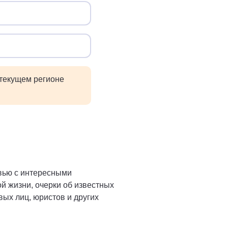
 текущем регионе
рвью с интересными
й жизни, очерки об известных
ых лиц, юристов и других