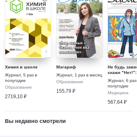
Химия в школе
Мәгариф
Не будь зави
скажи "Нет!":
Журнал
,
5 раз в
Журнал
,
1 раз в месяц
наркотикам,
полугодие
Журнал
,
6 раз
Образование
алкоголю, ку
полугодие
Образование
игромании
155,79 ₽
Медицина
2719,10 ₽
567,64 ₽
Вы недавно смотрели