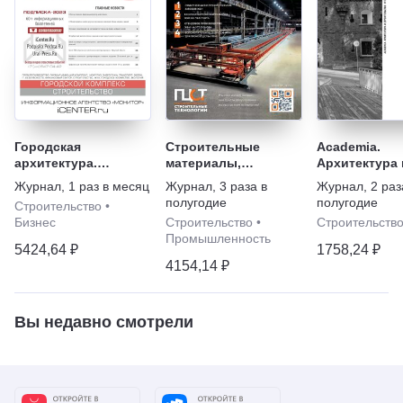
Городская
Строительные
Academia.
архитектура.
материалы,
Архитектура 
Градостроительство
оборудование,
строительст
Журнал
,
1 раз в месяц
Журнал
,
3 раза в
Журнал
,
2 раз
технологии XXI века
полугодие
полугодие
Строительство
•
Бизнес
Строительство
•
Строительств
Промышленность
5424,64 ₽
1758,24 ₽
4154,14 ₽
Вы недавно смотрели