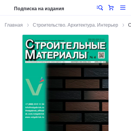
Подписка на издания
Главная
Строительство. Архитектура. Интерьер
С