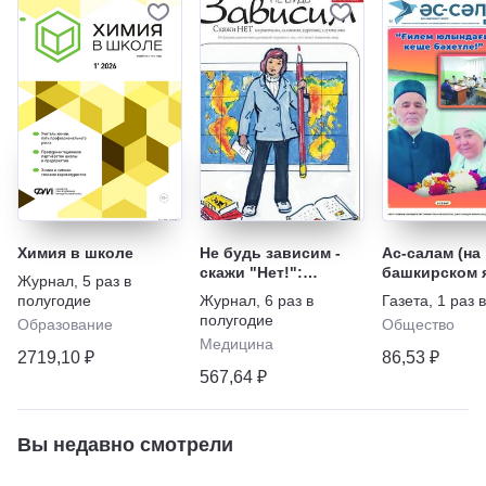
Химия в школе
Не будь зависим -
Ас-салам (на
скажи "Нет!":
башкирском 
Журнал
,
5 раз в
наркотикам,
полугодие
Журнал
,
6 раз в
Газета
,
1 раз 
алкоголю, курению,
полугодие
Образование
Общество
игромании
Медицина
2719,10 ₽
86,53 ₽
567,64 ₽
Вы недавно смотрели