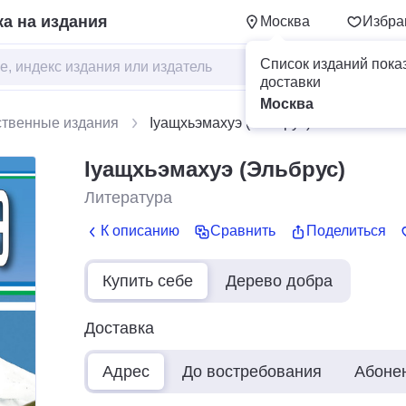
а на издания
Москва
Избра
Список изданий пока
доставки
Москва
ственные издания
Iуащхьэмахуэ (Эльбрус)
Iуащхьэмахуэ (Эльбрус)
Литература
К описанию
Сравнить
Поделиться
Купить себе
Дерево добра
Доставка
Адрес
До востребования
Абоне