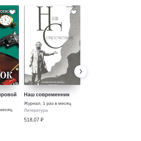
ировой
Наш современник
Звезда
Журнал
,
1 раз в месяц
Журнал
,
1 раз в месяц
 месяц
Литература
Власть
518,07 ₽
679,62 ₽