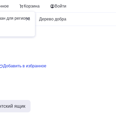
нное
Корзина
Войти
зан для региона
Для бизнеса
Дерево добра
Добавить в избранное
нтский ящик