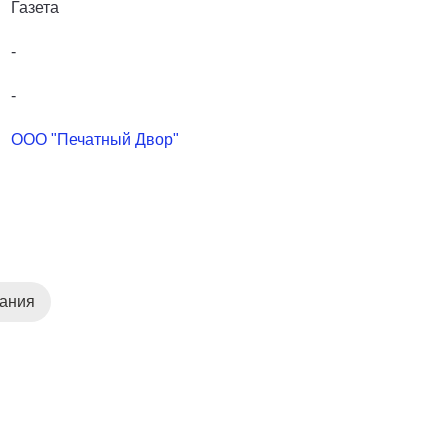
Газета
-
-
ООО "Печатный Двор"
дания