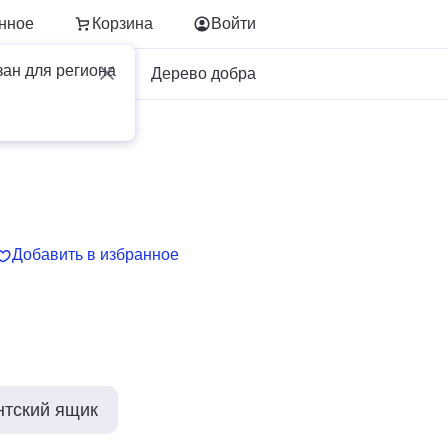
нное
Корзина
Войти
зан для региона
Для бизнеса
Дерево добра
Добавить в избранное
нтский ящик