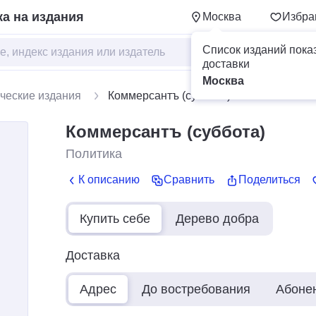
а на издания
Москва
Избра
Список изданий пока
доставки
Москва
ческие издания
Коммерсантъ (суббота)
Коммерсантъ (суббота)
Политика
К описанию
Сравнить
Поделиться
Купить себе
Дерево добра
Доставка
Адрес
До востребования
Абоне