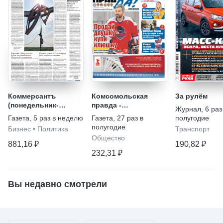
Коммерсантъ
Комсомольская
За рулём
(понедельник-
правда -
Журнал
,
6 раз
пятница)
Еженедельник с
Газета
,
5 раз в неделю
Газета
,
27 раз в
полугодие
"Телепрограммой"
полугодие
Бизнес
•
Политика
Транспорт
Общество
881,16 ₽
190,82 ₽
232,31 ₽
Вы недавно смотрели