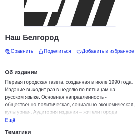
Наш Белгород
Сравнить
Поделиться
Добавить в избранное
Об издании
Первая городская газета, созданная в июле 1990 года.
Издание выходит раз в неделю по пятницам на
русском языке. Основная направленность -
общественно-политическая, социально-экономическая,
культурная. Аудитория издания – жители города
Белгорода и белгородской агломерации среднего и
Ещё
старшего возраста.
Тематики