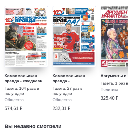
Комсомольская
Комсомольская
Аргументы и
правда - ежедневная
правда -
Газета
,
1 раз 
газета
Еженедельник с
Газета
,
104 раза в
Газета
,
27 раз в
Политика
"Телепрограммой"
полугодие
полугодие
325,40 ₽
Общество
Общество
574,61 ₽
232,31 ₽
Вы недавно смотрели