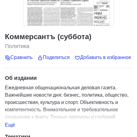
Коммерсантъ (суббота)
Политика
Сравнить
Поделиться
Добавить в избранное
Об издании
Ежедневная общенациональная деловая газета.
Важнейшие новости дня: бизнес, политика, общество,
происшествия, культура и спорт. Объективность и
компетентность. Внимательное и требовательное
отношение к факту. Точные прогнозы и глубокий
анализ.
Ещё
Тематики