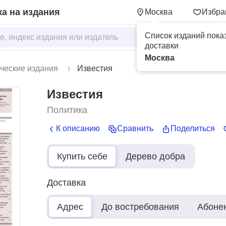
а на издания
Москва
Избра
Список изданий пока
доставки
Москва
ческие издания
Известия
Известия
Политика
К описанию
Сравнить
Поделиться
Купить себе
Дерево добра
Доставка
Адрес
До востребования
Абоне