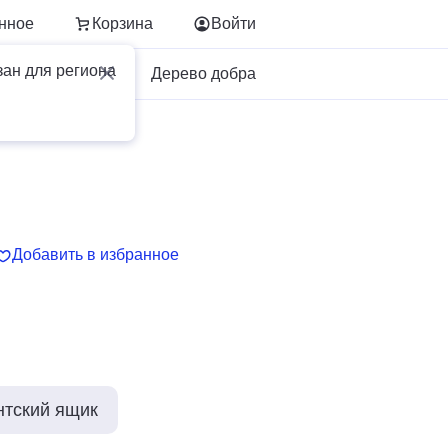
нное
Корзина
Войти
зан для региона
Для бизнеса
Дерево добра
Добавить в избранное
нтский ящик