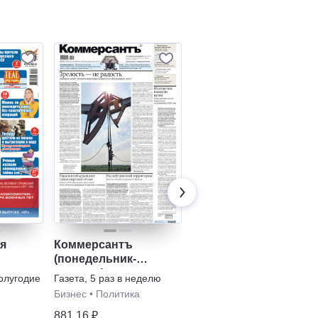
я
Коммерсантъ
1000 сканвордов
(понедельник-
Журнал
,
6 раз в полугодие
 с
пятница)
полугодие
Газета
,
5 раз в неделю
Сканворды
мой"
Бизнес
•
Политика
147,92 ₽
881,16 ₽