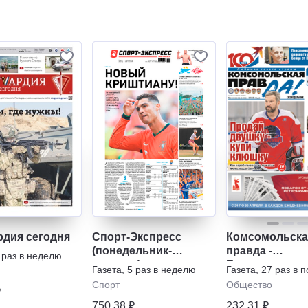
рдия сегодня
Спорт-Экспресс
Комсомольска
(понедельник-
правда -
 раз в неделю
пятница)
Еженедельник
Газета
,
5 раз в неделю
Газета
,
27 раз в 
"Телепрограм
Спорт
Общество
₽
750,38 ₽
232,31 ₽