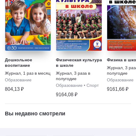
Дошкольное
Физическая культура
Физика в шк
воспитание
в школе
Журнал
,
3 раз
Журнал
,
1 раз в месяц
Журнал
,
3 раза в
полугодие
полугодие
Образование
Образование
Образование
•
Спорт
804,13 ₽
9161,66 ₽
9164,08 ₽
Вы недавно смотрели