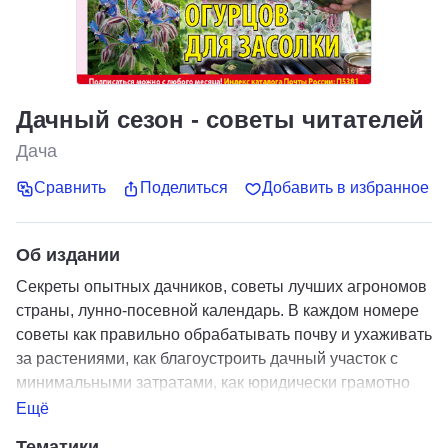
Дачный сезон - советы читателей
Дача
Сравнить
Поделиться
Добавить в избранное
Об издании
Секреты опытных дачников, советы лучших агрономов
страны, лунно-посевной календарь. В каждом номере
советы как правильно обрабатывать почву и ухаживать
за растениями, как благоустроить дачный участок с
минимальными затратами, как юридически грамотно
решить земельные споры и вопросы
Ещё
Тематики