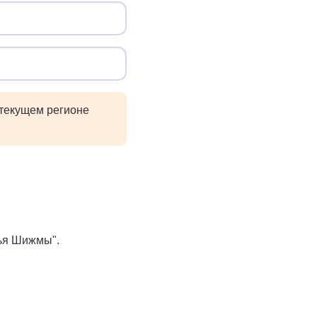
 текущем регионе
вья Шижмы".