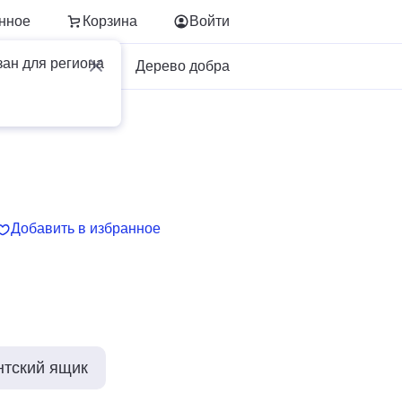
нное
Корзина
Войти
зан для региона
Для бизнеса
Дерево добра
Добавить в избранное
нтский ящик