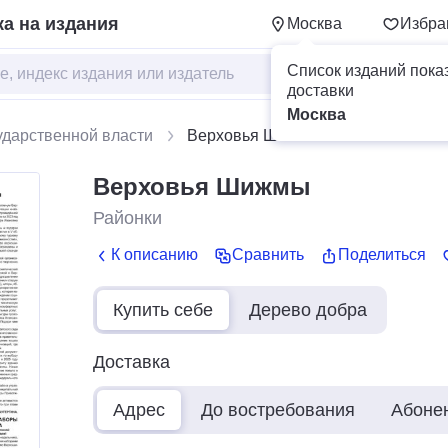
а на издания
Москва
Избра
Список изданий пока
доставки
Москва
ударственной власти
Верховья Шижмы
Верховья Шижмы
Районки
К описанию
Сравнить
Поделиться
Купить себе
Дерево добра
Доставка
Адрес
До востребования
Абоне