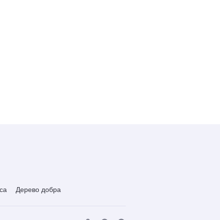
122,80 ₽
са
Дерево добра