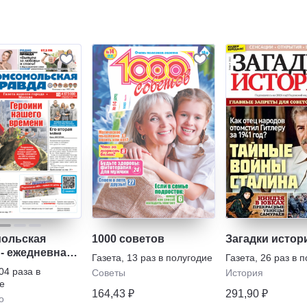
ольская
1000 советов
Загадки истор
 - ежедневная
Газета
,
13 раз в полугодие
Газета
,
26 раз в 
04 раза в
Советы
История
е
164,43 ₽
291,90 ₽
о