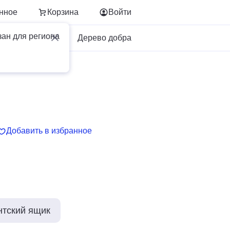
нное
Корзина
Войти
зан для региона
Для бизнеса
Дерево добра
Добавить в избранное
нтский ящик