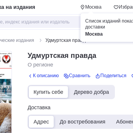
а на издания
Москва
Избра
Список изданий пока
доставки
Москва
ческие издания
Удмуртская правда
Удмуртская правда
О регионе
К описанию
Сравнить
Поделиться
Купить себе
Дерево добра
Доставка
Адрес
До востребования
Абоне