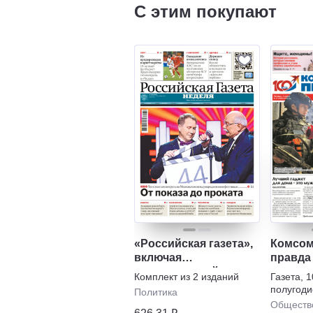
С этим покупают
«Российская газета»,
Комсом
включая
правда
еженедельный
газета
Комплект из
2
изданий
Газета
,
1
выпуск «Российской
полугоди
Политика
газеты» – Неделя
Обществ